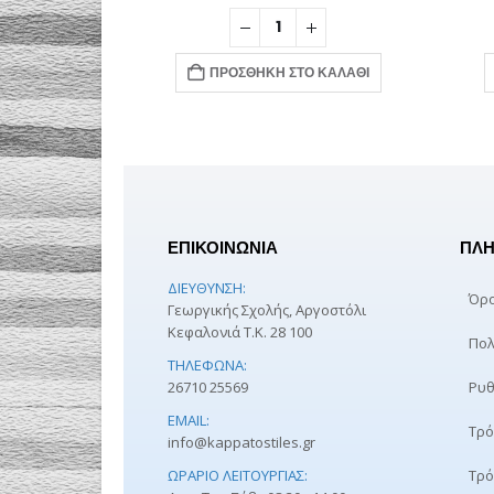
Ο ΚΑΛΆΘΙ
ΠΡΟΣΘΉΚΗ ΣΤΟ ΚΑΛΆΘΙ
ΕΠΙΚΟΙΝΩΝΙΑ
ΠΛΗ
ΔΙΕΎΘΥΝΣΗ:
Όρο
Γεωργικής Σχολής, Αργοστόλι
Κεφαλονιά Τ.Κ. 28 100
Πολ
ΤΗΛΈΦΩΝΑ:
26710 25569
Ρυθ
EMAIL:
Τρό
info@kappatostiles.gr
ΩΡΆΡΙΟ ΛΕΙΤΟΥΡΓΊΑΣ:
Τρό