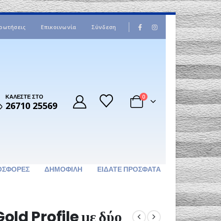
|
ρωτήσεις
Επικοινωνία
Σύνδεση
ΚΑΛΕΣΤΕ ΣΤΟ
0
26710 25569
ΟΣΦΟΡΈΣ
ΔΗΜΟΦΙΛΉ
ΕΊΔΑΤΕ ΠΡΌΣΦΑΤΑ
ld Profile με δύο