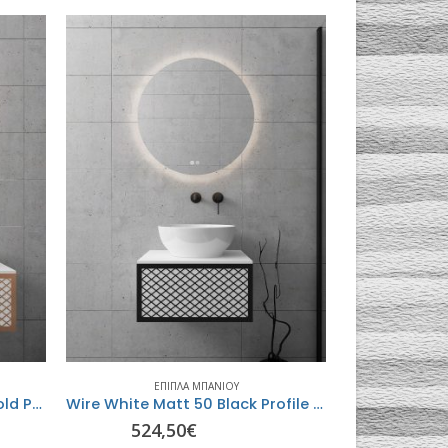
ΈΠΙΠΛΑ ΜΠΆΝΙΟΥ
ΈΠ
Wire White Matt 100 Rose Gold Profile – ORABELLA
Wire White Matt 50 Black Profile με δύο πορτάκια – ORABELLA
Μοντέλο 35 
524,50
€
110,