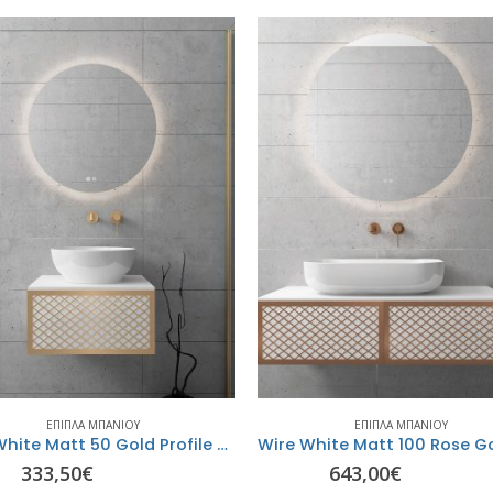
ΈΠΙΠΛΑ ΜΠΆΝΙΟΥ
ΈΠΙΠΛΑ ΜΠΆΝΙΟΥ
Wire White Matt 50 Gold Profile με ένα πορτάκι- ORABELLA
333,50
€
643,00
€