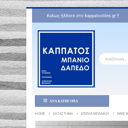
Καλώς ήλθατε στο kappatostiles.gr !!
ΑΝΑ ΚΑΤΗΓΟΡΙΑ
HOME
ΚΑΤΆΣΤΗΜΑ
ΈΠΙΠΛΑ ΜΠΆΝΙΟΥ
WIRE 