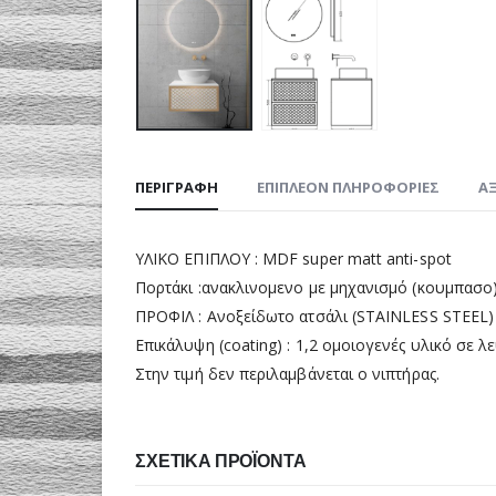
ΠΕΡΙΓΡΑΦΉ
ΕΠΙΠΛΈΟΝ ΠΛΗΡΟΦΟΡΊΕΣ
ΑΞ
ΥΛΙΚΟ ΕΠΙΠΛΟΥ : MDF super matt anti-spot
Πορτάκι :ανακλινομενο με μηχανισμό (κουμπασο)
ΠΡΟΦΙΛ : Ανοξείδωτο ατσάλι (STAINLESS STEEL)
Επικάλυψη (coating) : 1,2 ομοιογενές υλικό σε λ
Στην τιμή δεν περιλαμβάνεται ο νιπτήρας.
ΣΧΕΤΙΚΆ ΠΡΟΪΌΝΤΑ