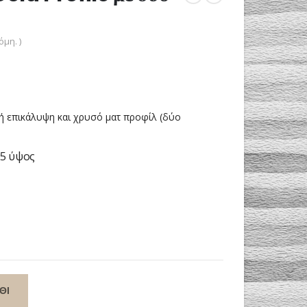
μη. )
ή επικάλυψη και χρυσό ματ προφίλ (δύο
25 ύψος
ΘΙ