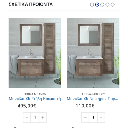
ΣΧΕΤΙΚΆ ΠΡΟΪΌΝΤΑ
ΈΠΙΠΛΑ ΜΠΆΝΙΟΥ
ΈΠΙΠΛΑ ΜΠΆΝΙΟΥ
Wire White Matt 100 Profile- ORABELLA
Μοντέλο 35 Στήλη Κρεμαστή
Μοντέλο 35 Νιπτήρας Πορσελάνης
495,00
€
110,00
€