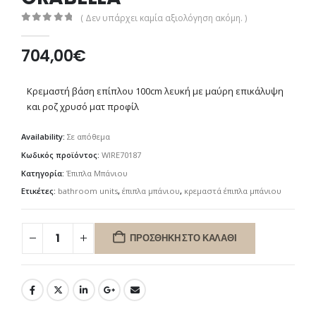
( Δεν υπάρχει καμία αξιολόγηση ακόμη. )
0
out of 5
704,00
€
Κρεμαστή βάση επίπλου 100cm λευκή με μαύρη επικάλυψη
και ροζ χρυσό ματ προφίλ
Availability:
Σε απόθεμα
Κωδικός προϊόντος:
WIRE70187
Κατηγορία:
Έπιπλα Μπάνιου
Ετικέτες:
bathroom units
,
έπιπλα μπάνιου
,
κρεμαστά έπιπλα μπάνιου
ΠΡΟΣΘΉΚΗ ΣΤΟ ΚΑΛΆΘΙ