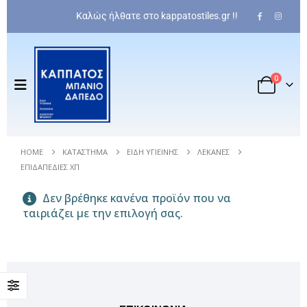
Καλώς ήλθατε στο kappatostiles.gr !!
Πλακάκι Τοίχου - Wall Tile
0
0
out of 5
36,00
€
Olympia Bea Rimless
HOME
ΚΑΤΆΣΤΗΜΑ
ΕΊΔΗ ΥΓΙΕΙΝΉΣ
ΛΕΚΆΝΕΣ
0
out of 5
369,00
€
ΕΠΙΔΑΠΈΔΙΕΣ ΧΠ
Μπαταρία εντοιχισμένη ντουζιέρας optima
Δεν βρέθηκε κανένα προϊόν που να
ταιριάζει με την επιλογή σας.
0
out of 5
204,00
€