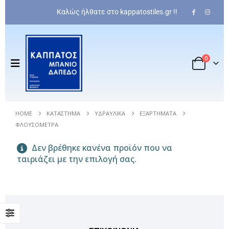
Καλώς ήλθατε στο kappatostiles.gr !!
Πλακάκι Τοίχου - Wall Tile
0
0
out of 5
36,00
€
Olympia Bea Rimless
HOME
ΚΑΤΆΣΤΗΜΑ
ΥΔΡΑΥΛΙΚΆ
ΕΞΑΡΤΉΜΑΤΑ
0
out of 5
369,00
€
ΦΛΟΥΣΌΜΕΤΡΑ
Μπαταρία εντοιχισμένη ντουζιέρας optima
Δεν βρέθηκε κανένα προϊόν που να
ταιριάζει με την επιλογή σας.
0
out of 5
204,00
€