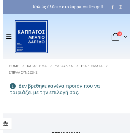
Καλώς ήλθατε στο kappatostiles.gr !!
Πλακάκι Τοίχου - Wall Tile
0
0
out of 5
36,00
€
Olympia Bea Rimless
HOME
ΚΑΤΆΣΤΗΜΑ
ΥΔΡΑΥΛΙΚΆ
ΕΞΑΡΤΉΜΑΤΑ
0
out of 5
369,00
€
ΣΠΙΡΆΛ ΣΎΝΔΕΣΗΣ
Μπαταρία εντοιχισμένη ντουζιέρας optima
Δεν βρέθηκε κανένα προϊόν που να
ταιριάζει με την επιλογή σας.
0
out of 5
204,00
€