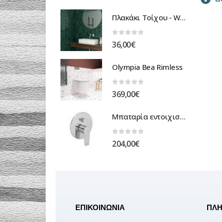
Πλακάκι Τοίχου - Wall Tile
0
out of 5
36,00
€
Olympia Bea Rimless
0
out of 5
369,00
€
Μπαταρία εντοιχισμένη ντουζιέρας optima
0
out of 5
204,00
€
ΕΠΙΚΟΙΝΩΝΙΑ
ΠΛΗ