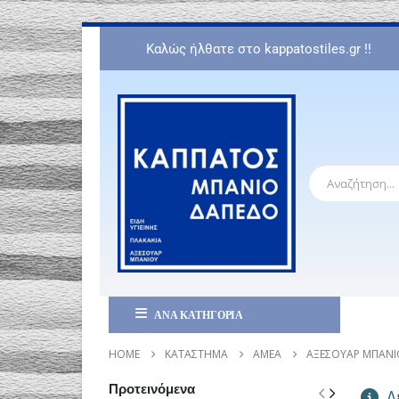
Καλώς ήλθατε στο kappatostiles.gr !!
ΑΝΑ ΚΑΤΗΓΟΡΙΑ
HOME
ΚΑΤΆΣΤΗΜΑ
ΑΜΕΑ
ΑΞΕΣΟΥΆΡ ΜΠΆΝΙ
Προτεινόμενα
Δε