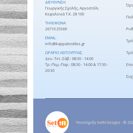
ΔΙΕΎΘΥΝΣΗ:
Όρο
Γεωργικής Σχολής, Αργοστόλι
Κεφαλονιά Τ.Κ. 28 100
Πολ
ΤΗΛΈΦΩΝΑ:
26710 25569
Ρυθ
EMAIL:
Τρό
info@kappatostiles.gr
ΩΡΆΡΙΟ ΛΕΙΤΟΥΡΓΊΑΣ:
Τρό
Δευ.-Τετ.-Σάβ.: 08:30 - 14:00
Τρ.-Πεμ.-Παρ.: 08:30 - 14:00 & 17:30 -
Επι
20:30
Συχ
Υποστήριξη
SetIN Designs
- © 202