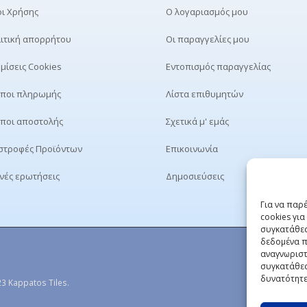
ι Χρήσης
Ο λογαριασμός μου
ιτική απορρήτου
Οι παραγγελίες μου
μίσεις Cookies
Εντοπισμός παραγγελίας
ποι πληρωμής
Λίστα επιθυμητών
ποι αποστολής
Σχετικά μ' εμάς
στροφές Προϊόντων
Επικοινωνία
νές ερωτήσεις
Δημοσιεύσεις
Για να παρ
cookies γι
συγκατάθεσ
δεδομένα π
αναγνωριστ
συγκατάθεσ
δυνατότητε
3 Kappatos Tiles.