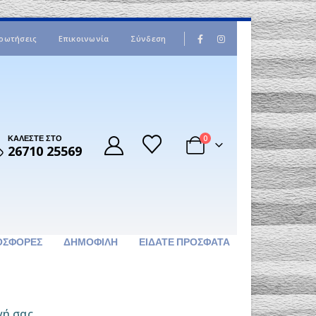
|
ρωτήσεις
Επικοινωνία
Σύνδεση
ΚΑΛΕΣΤΕ ΣΤΟ
0
26710 25569
ΟΣΦΟΡΈΣ
ΔΗΜΟΦΙΛΉ
ΕΊΔΑΤΕ ΠΡΌΣΦΑΤΑ
γή σας.