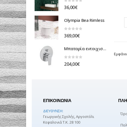
0
out of 5
36,00
€
Olympia Bea Rimless
0
out of 5
369,00
€
Μπαταρία εντοιχισμένη ντουζιέρας optima
Εμφάνι
0
out of 5
204,00
€
ΕΠΙΚΟΙΝΩΝΙΑ
ΠΛΗ
ΔΙΕΎΘΥΝΣΗ:
Όρο
Γεωργικής Σχολής, Αργοστόλι
Κεφαλονιά Τ.Κ. 28 100
Πολ