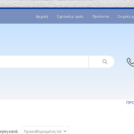
Αρχική
Σχετικά μ’ εμάς
Προϊόντα
Συχνές ε
ΠΡ
μηση κατά: