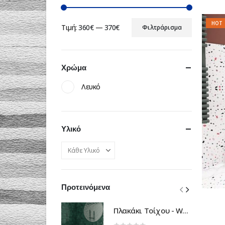
HOT
Τιμή:
360€
—
370€
Φιλτράρισμα
Χρώμα
Λευκό
Υλικό
Προτεινόμενα
Πλακάκι Τοίχου - Wall Tile