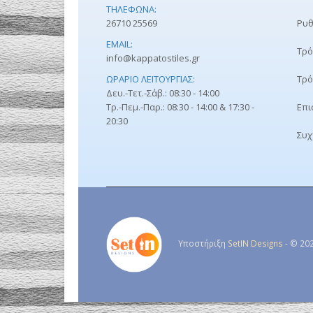
ΤΗΛΈΦΩΝΑ:
26710 25569
Ρυθ
EMAIL:
Τρό
info@kappatostiles.gr
ΩΡΆΡΙΟ ΛΕΙΤΟΥΡΓΊΑΣ:
Τρό
Δευ.-Τετ.-Σάβ.: 08:30 - 14:00
Τρ.-Πεμ.-Παρ.: 08:30 - 14:00 & 17:30 -
Επι
20:30
Συχ
Υποστήριξη
SetIN Designs
- © 202