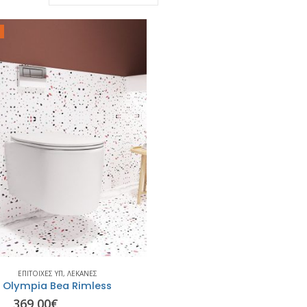
ΕΠΊΤΟΙΧΕΣ ΥΠ
,
ΛΕΚΆΝΕΣ
Olympia Bea Rimless
Πλακάκι Τοίχου - Wall Tile
369,00
€