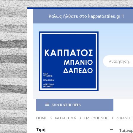
Καλώς ήλθατε στο kappatostiles.gr !!
ΑΝΑ ΚΑΤΗΓΟΡΙΑ
HOME
ΚΑΤΆΣΤΗΜΑ
ΕΊΔΗ ΥΓΙΕΙΝΉΣ
ΛΕΚΆΝΕΣ
Τιμή
Ταξινό