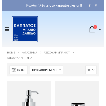
Καλώς ήλθατε στο kappatostiles.gr !!
0
HOME
ΚΑΤΆΣΤΗΜΑ
ΑΞΕΣΟΥΆΡ ΜΠΆΝΙΟΥ
ΑΞΕΣΟΥΆΡ ΝΙΠΤΉΡΑ
FILTER