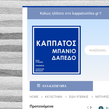
Καλώς ήλθατε στο kappatostiles.gr !!
ΑΝΑ ΚΑΤΗΓΟΡΙΑ
HOME
ΚΑΤΆΣΤΗΜΑ
ΕΊΔΗ ΥΓΙΕΙΝΉΣ
ΝΙΠΤΉΡΕΣ
Προτεινόμενα
Δε