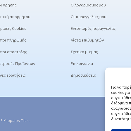
ι Χρήσης
Ο λογαριασμός μου
ιτική απορρήτου
Οι παραγγελίες μου
μίσεις Cookies
Εντοπισμός παραγγελίας
ποι πληρωμής
Λίστα επιθυμητών
ποι αποστολής
Σχετικά μ' εμάς
στροφές Προϊόντων
Επικοινωνία
νές ερωτήσεις
Δημοσιεύσεις
Για να παρ
cookies γι
συγκατάθεσ
δεδομένα π
αναγνωριστ
συγκατάθεσ
δυνατότητε
3 Kappatos Tiles.