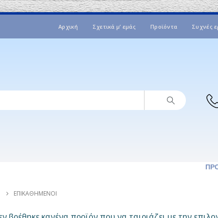
Αρχική
Σχετικά μ’ εμάς
Προϊόντα
Συχνές ε
ΠΡ
ΕΠΙΚΑΘΉΜΕΝΟΙ
ν βρέθηκε κανένα προϊόν που να ταιριάζει με την επιλο