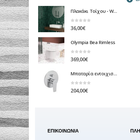
Πλακάκι Τοίχου - Wall Tile
0
out of 5
36,00
€
Olympia Bea Rimless
0
out of 5
369,00
€
Μπαταρία εντοιχισμένη ντουζιέρας optima
0
out of 5
204,00
€
ΕΠΙΚΟΙΝΩΝΙΑ
ΠΛΗ