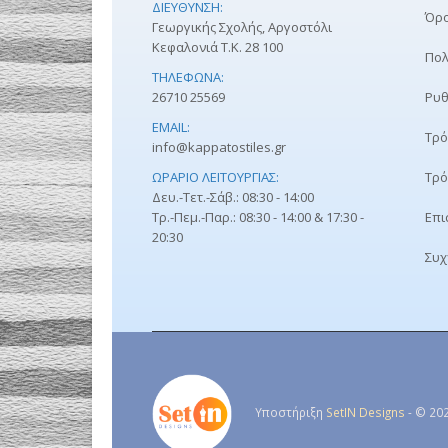
ΔΙΕΎΘΥΝΣΗ:
Όρο
Γεωργικής Σχολής, Αργοστόλι
Κεφαλονιά Τ.Κ. 28 100
Πολ
ΤΗΛΈΦΩΝΑ:
26710 25569
Ρυθ
EMAIL:
Τρό
info@kappatostiles.gr
ΩΡΆΡΙΟ ΛΕΙΤΟΥΡΓΊΑΣ:
Τρό
Δευ.-Τετ.-Σάβ.: 08:30 - 14:00
Τρ.-Πεμ.-Παρ.: 08:30 - 14:00 & 17:30 -
Επι
20:30
Συχ
Υποστήριξη
SetIN Designs
- © 202