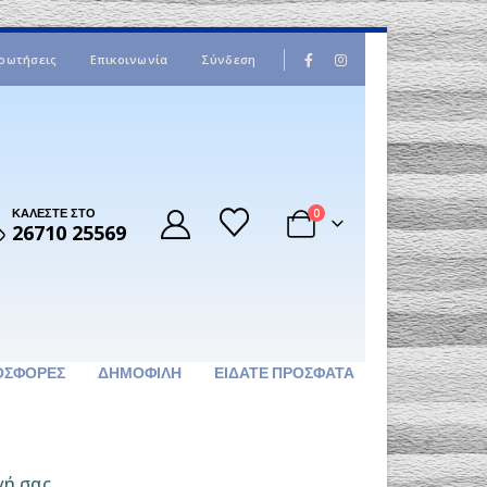
|
ρωτήσεις
Επικοινωνία
Σύνδεση
ΚΑΛΕΣΤΕ ΣΤΟ
0
26710 25569
ΟΣΦΟΡΈΣ
ΔΗΜΟΦΙΛΉ
ΕΊΔΑΤΕ ΠΡΌΣΦΑΤΑ
γή σας.