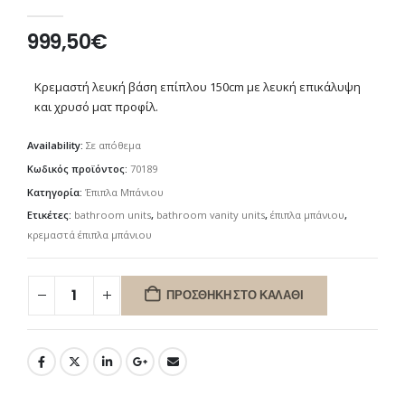
0
out of 5
999,50
€
Κρεμαστή λευκή βάση επίπλου 150cm με λευκή επικάλυψη
και χρυσό ματ προφίλ.
Availability:
Σε απόθεμα
Κωδικός προϊόντος:
70189
Κατηγορία:
Έπιπλα Μπάνιου
Ετικέτες:
bathroom units
,
bathroom vanity units
,
έπιπλα μπάνιου
,
κρεμαστά έπιπλα μπάνιου
ΠΡΟΣΘΉΚΗ ΣΤΟ ΚΑΛΆΘΙ