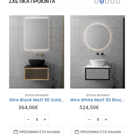
ΣΧΕΤΙΚΆ ΠΡΟΪΌΝΤΑ
ΈΠΙΠΛΑ ΜΠΆΝΙΟΥ
ΈΠΙΠΛΑ ΜΠΆΝΙΟΥ
d Profile – ORABELLA
Wire Black Matt 50 Gold Profile με ένα πορτάκι- ORABELLA
Wire White Matt 50 Black Profile με δύο πορτάκια – ORABELLA
364,00
€
524,50
€
ΠΡΟΣΘΉΚΗ ΣΤΟ ΚΑΛΆΘΙ
ΠΡΟΣΘΉΚΗ ΣΤΟ ΚΑΛΆΘΙ