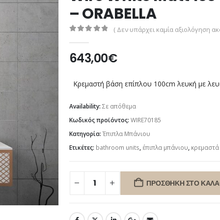
– ORABELLA
( Δεν υπάρχει καμία αξιολόγηση ακό
0
out of 5
643,00
€
Κρεμαστή βάση επίπλου 100cm λευκή με λευ
Availability:
Σε απόθεμα
Κωδικός προϊόντος:
WIRE70185
Κατηγορία:
Έπιπλα Μπάνιου
Ετικέτες:
bathroom units
,
έπιπλα μπάνιου
,
κρεμαστά
ΠΡΟΣΘΉΚΗ ΣΤΟ ΚΑΛΆ