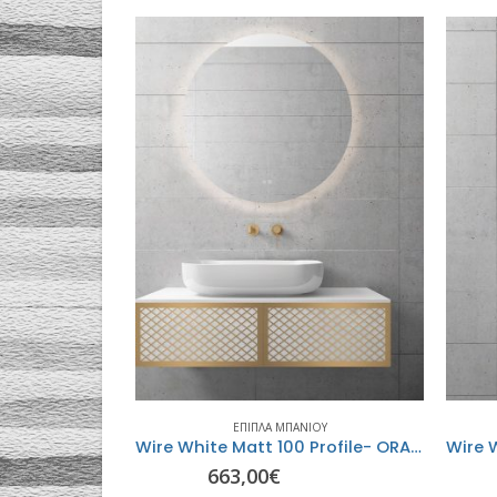
ΙΟΥ
ΈΠΙΠΛΑ ΜΠΆΝΙΟΥ
ς Πορσελάνης
Wire White Matt 100 Profile- ORABELLA
663,00
€