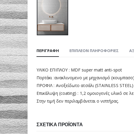
ΠΕΡΙΓΡΑΦΉ
ΕΠΙΠΛΈΟΝ ΠΛΗΡΟΦΟΡΊΕΣ
ΑΞ
ΥΛΙΚΟ ΕΠΙΠΛΟΥ : MDF super matt anti-spot
Πορτάκι :ανακλινομενο με μηχανισμό (κουμπασο)
ΠΡΟΦΙΛ : Ανοξείδωτο ατσάλι (STAINLESS STEEL)
Επικάλυψη (coating) : 1,2 ομοιογενές υλικό σε λ
Στην τιμή δεν περιλαμβάνεται ο νιπτήρας.
ΣΧΕΤΙΚΆ ΠΡΟΪΌΝΤΑ