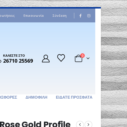
|
ρωτήσεις
Επικοινωνία
Σύνδεση
ΚΑΛΕΣΤΕ ΣΤΟ
0
26710 25569
ΟΣΦΟΡΈΣ
ΔΗΜΟΦΙΛΉ
ΕΊΔΑΤΕ ΠΡΌΣΦΑΤΑ
Rose Gold Profile