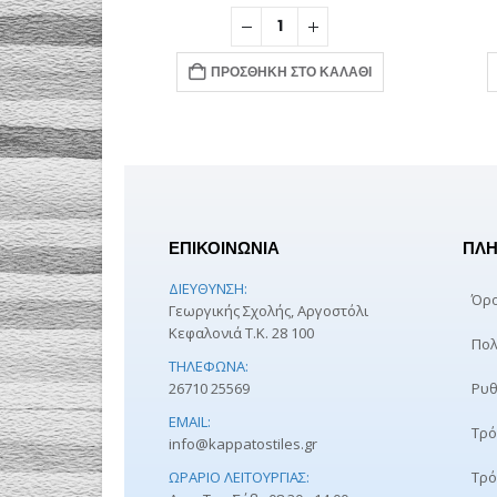
Ο ΚΑΛΆΘΙ
ΠΡΟΣΘΉΚΗ ΣΤΟ ΚΑΛΆΘΙ
ΕΠΙΚΟΙΝΩΝΙΑ
ΠΛΗ
ΔΙΕΎΘΥΝΣΗ:
Όρο
Γεωργικής Σχολής, Αργοστόλι
Κεφαλονιά Τ.Κ. 28 100
Πολ
ΤΗΛΈΦΩΝΑ:
26710 25569
Ρυθ
EMAIL:
Τρό
info@kappatostiles.gr
ΩΡΆΡΙΟ ΛΕΙΤΟΥΡΓΊΑΣ:
Τρό