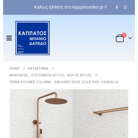
Καλώς ήλθατε στο kappatostiles.gr !!
0
HOME
ΚΑΤΆΣΤΗΜΑ
ΜΠΑΤΑΡΊΕΣ
,
ΣΥΣΤΉΜΑΤΑ ΝΤΟΥΣ
,
ΒΈΡΓΕΣ ΝΤΟΥΣ
TERRA SHOWER COLUMN – BRUSHED ROSE GOLD PVD- ORABELLA