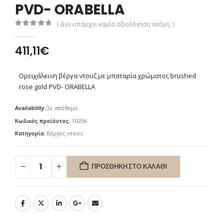
PVD- ORABELLA
( Δεν υπάρχει καμία αξιολόγηση ακόμη. )
0
out of 5
411,11
€
Ορειχάλκινη βέργα ντουζ με μπαταρία χρώματος brushed
rose gold PVD- ΟRABELLA
Availability:
Σε απόθεμα
Κωδικός προϊόντος:
10256
Κατηγορία:
Βέργες ντους
ΠΡΟΣΘΉΚΗ ΣΤΟ ΚΑΛΆΘΙ