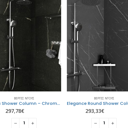
ΒΈΡΓΕΣ ΝΤΟΥΣ
ΒΈΡΓΕΣ ΝΤΟΥΣ
Elegance Round Shower Column – Chrome ORABELLA
293,33
€
416,59
€