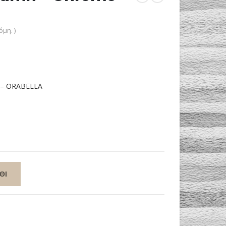
μη. )
ε – ΟRABELLA
ΘΙ