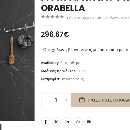
ORABELLA
( Δεν υπάρχει καμία αξιολόγηση ακό
0
out of 5
296,67
€
Ορειχάλκινη βέργα ντουζ με μπαταρία χρωμ
Availability:
Σε απόθεμα
Κωδικός προϊόντος:
10260
Κατηγορία:
Βέργες ντους
ΠΡΟΣΘΉΚΗ ΣΤΟ ΚΑΛΆ