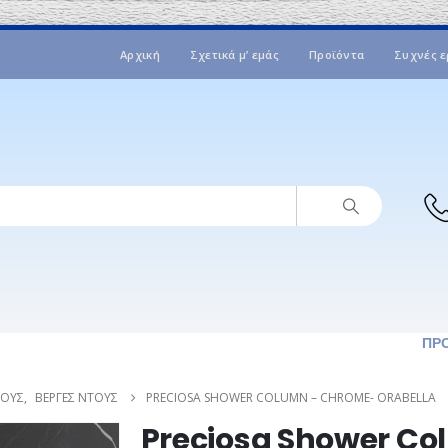
Αρχική
Σχετικά μ’ εμάς
Προϊόντα
Συχνές ε
ΠΡ
ΤΟΥΣ
,
ΒΈΡΓΕΣ ΝΤΟΥΣ
PRECIOSA SHOWER COLUMN – CHROME- ORABELLA
Preciosa Shower C