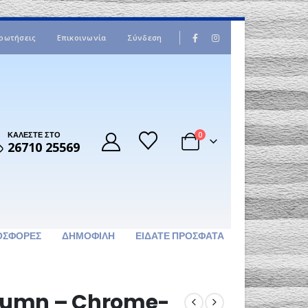
|
ρωτήσεις
Επικοινωνία
Σύνδεση
ΚΑΛΕΣΤΕ ΣΤΟ
0
26710 25569
ΟΣΦΟΡΈΣ
ΔΗΜΟΦΙΛΉ
ΕΊΔΑΤΕ ΠΡΌΣΦΑΤΑ
olumn – Chrome-