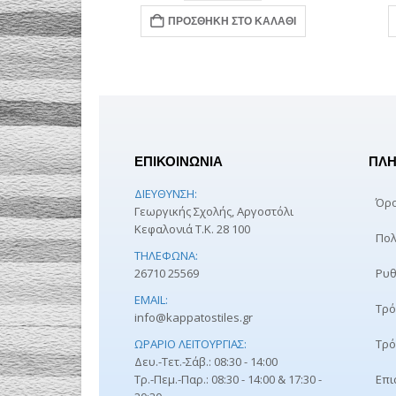
Ο ΚΑΛΆΘΙ
ΠΡΟΣΘΉΚΗ ΣΤΟ ΚΑΛΆΘΙ
ΕΠΙΚΟΙΝΩΝΙΑ
ΠΛΗ
ΔΙΕΎΘΥΝΣΗ:
Όρο
Γεωργικής Σχολής, Αργοστόλι
Κεφαλονιά Τ.Κ. 28 100
Πολ
ΤΗΛΈΦΩΝΑ:
26710 25569
Ρυθ
EMAIL:
Τρό
info@kappatostiles.gr
ΩΡΆΡΙΟ ΛΕΙΤΟΥΡΓΊΑΣ:
Τρό
Δευ.-Τετ.-Σάβ.: 08:30 - 14:00
Τρ.-Πεμ.-Παρ.: 08:30 - 14:00 & 17:30 -
Επι