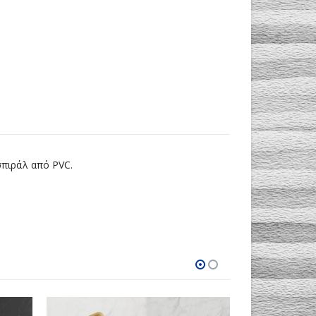
πιράλ από PVC.