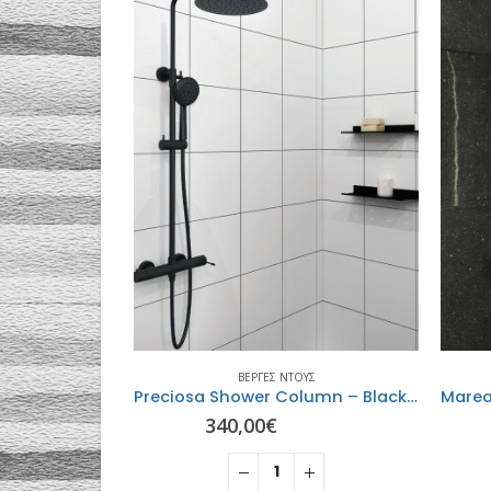
ΥΣ
ΒΈΡΓΕΣ ΝΤΟΥΣ
Preciosa Shower Column – Black matt- ORABELLA
Marea Shower Column – Chrome – ORABELLA
297,78
€