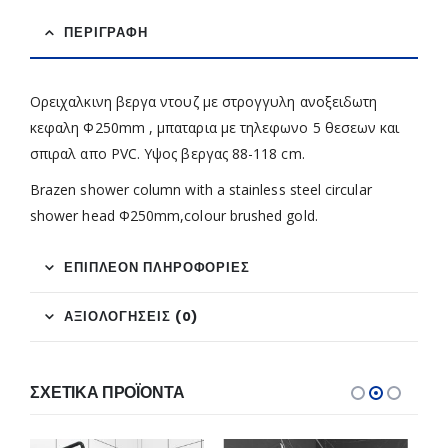
ΠΕΡΙΓΡΑΦΉ
Ορειχαλκινη βεργα ντουζ με στρογγυλη ανοξειδωτη
κεφαλη Φ250mm , μπαταρια με τηλεφωνο 5 θεσεων και
σπιραλ απο PVC. Υψος βεργας 88-118 cm.
Brazen shower column with a stainless steel circular
shower head Φ250mm,colour brushed gold.
ΕΠΙΠΛΈΟΝ ΠΛΗΡΟΦΟΡΊΕΣ
ΑΞΙΟΛΟΓΉΣΕΙΣ (0)
ΣΧΕΤΙΚΆ ΠΡΟΪΌΝΤΑ