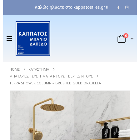
Καλώς ήλθατε στο kappatostiles.gr !!
0
HOME
ΚΑΤΆΣΤΗΜΑ
ΜΠΑΤΑΡΊΕΣ
,
ΣΥΣΤΉΜΑΤΑ ΝΤΟΥΣ
,
ΒΈΡΓΕΣ ΝΤΟΥΣ
TERRA SHOWER COLUMN – BRUSHED GOLD ORABELLA