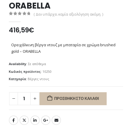
ORABELLA
( Δεν υπάρχει καμία αξιολόγηση ακόμη. )
0
out of 5
416,59
€
Ορειχάλκινη βέργα ντουζ με μπαταρία σε χρώμα brushed
gold – ΟRABELLA
Availability:
Σε απόθεμα
Κωδικός προϊόντος:
10250
Κατηγορία:
Βέργες ντους
ΠΡΟΣΘΉΚΗ ΣΤΟ ΚΑΛΆΘΙ