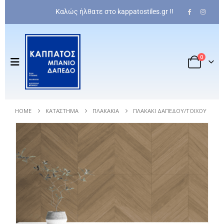
Καλώς ήλθατε στο kappatostiles.gr !!
0
HOME
ΚΑΤΆΣΤΗΜΑ
ΠΛΑΚΆΚΙΑ
ΠΛΑΚΆΚΙ ΔΑΠΈΔΟΥ/ΤΟΊΧΟΥ