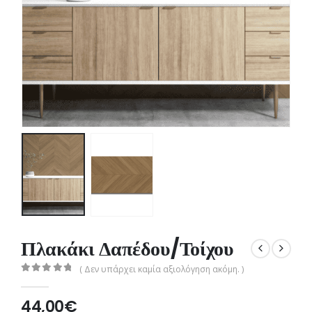
Πλακάκι Δαπέδου/Τοίχου
( Δεν υπάρχει καμία αξιολόγηση ακόμη. )
0
out of 5
44,00
€