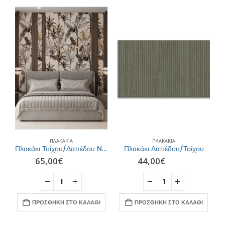
ΠΛΑΚΆΚΙΑ
ΠΛΑΚΆΚΙΑ
 Δαπέδου/ Τοίχου 60Χ120
Πλακάκι Τοίχου/Δαπέδου Nτεκόρ 60Χ120
Πλακάκι Δαπέδου/Τοίχου
65,00
€
44,00
€
ΠΡΟΣΘΉΚΗ ΣΤΟ ΚΑΛΆΘΙ
ΠΡΟΣΘΉΚΗ ΣΤΟ ΚΑΛΆΘΙ