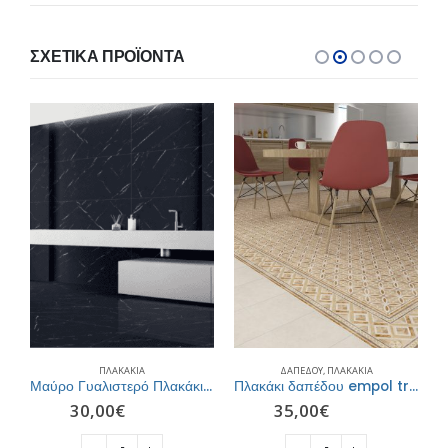
ΣΧΕΤΙΚΆ ΠΡΟΪΌΝΤΑ
ΠΛΑΚΆΚΙΑ
ΔΑΠΈΔΟΥ
,
ΠΛΑΚΆΚΙΑ
άκι Τοίχου/Δαπέδου Nτεκόρ 60Χ120
Μαύρο Γυαλιστερό Πλακάκι Δαπέδου/ Τοίχου 60Χ120
Πλακάκι δαπέδου empol treviso beige
30,00
€
35,00
€