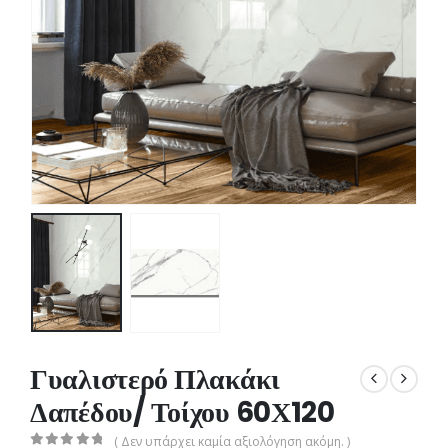
Γυαλιστερό Πλακάκι
Δαπέδου/ Τοίχου 60Χ120
( Δεν υπάρχει καμία αξιολόγηση ακόμη. )