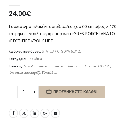
0
out of 5
24,00
€
Γυαλιστερό πλακάκι δαπέδου/τοίχου 60 cm ύψος x 120
cm μήκος, γυαλιστερή επιφάνεια GRES PORCELANATO
/RECTIFIED//POLISHED
Κωδικός προϊόντος:
STATUARIO GOYA 60X120
Κατηγορία:
Πλακάκια
Ετικέτες:
Μεγάλα πλακάκια
,
πλακάκι
,
πλακάκια
,
Πλακάκια 60 X 120
,
πλακάκια μαρμαριζέ
,
Πλακίδια
ΠΡΟΣΘΉΚΗ ΣΤΟ ΚΑΛΆΘΙ