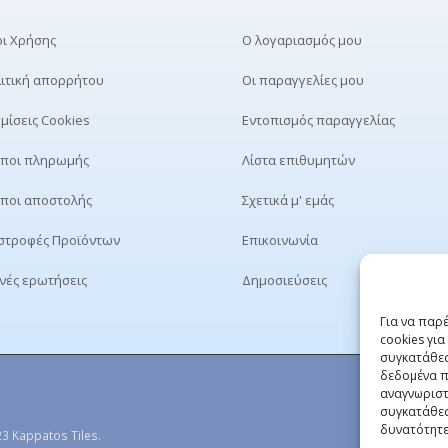
ι Χρήσης
Ο λογαριασμός μου
ιτική απορρήτου
Οι παραγγελίες μου
μίσεις Cookies
Εντοπισμός παραγγελίας
ποι πληρωμής
Λίστα επιθυμητών
ποι αποστολής
Σχετικά μ' εμάς
στροφές Προϊόντων
Επικοινωνία
νές ερωτήσεις
Δημοσιεύσεις
Για να παρ
cookies γι
συγκατάθεσ
δεδομένα π
αναγνωριστ
συγκατάθεσ
δυνατότητε
3 Kappatos Tiles.