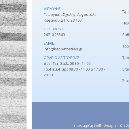
ΔΙΕΎΘΥΝΣΗ:
Όρο
Γεωργικής Σχολής, Αργοστόλι
Κεφαλονιά Τ.Κ. 28 100
Πολ
ΤΗΛΈΦΩΝΑ:
26710 25569
Ρυθ
EMAIL:
Τρό
info@kappatostiles.gr
ΩΡΆΡΙΟ ΛΕΙΤΟΥΡΓΊΑΣ:
Τρό
Δευ.-Τετ.-Σάβ.: 08:30 - 14:00
Τρ.-Πεμ.-Παρ.: 08:30 - 14:00 & 17:30 -
Επι
20:30
Συχ
Υποστήριξη
SetIN Designs
- © 202