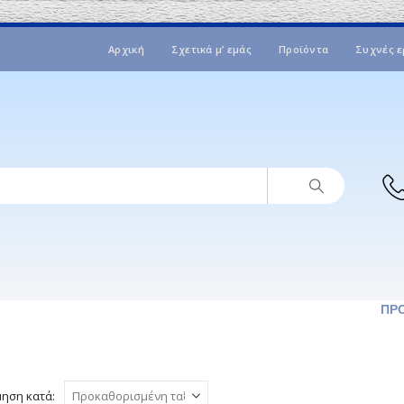
Αρχική
Σχετικά μ’ εμάς
Προϊόντα
Συχνές ε
ΠΡ
μηση κατά: