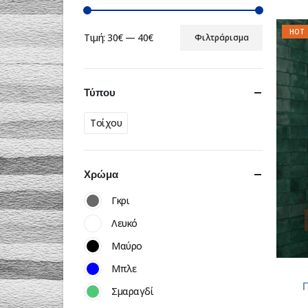
HOT
Τιμή:
30€
—
40€
Φιλτράρισμα
Τύπου
Τοίχου
Χρώμα
Γκρι
Λευκό
Μαύρο
Μπλε
Π
Σμαραγδί