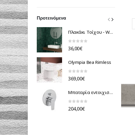
Προτεινόμενα
Πλακάκι Τοίχου - Wall Tile
0
out of 5
36,00
€
Olympia Bea Rimless
0
out of 5
369,00
€
Μπαταρία εντοιχισμένη ντουζιέρας optima
0
out of 5
204,00
€