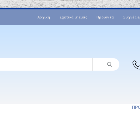
Αρχική
Σχετικά μ’ εμάς
Προϊόντα
Συχνές ε
ΠΡ