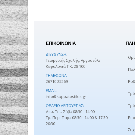
ΕΠΙΚΟΙΝΩΝΙΑ
ΠΛΗ
ΔΙΕΎΘΥΝΣΗ:
Όρο
Γεωργικής Σχολής, Αργοστόλι
Κεφαλονιά Τ.Κ. 28 100
Πολ
ΤΗΛΈΦΩΝΑ:
26710 25569
Ρυθ
EMAIL:
Τρό
info@kappatostiles.gr
ΩΡΆΡΙΟ ΛΕΙΤΟΥΡΓΊΑΣ:
Τρό
Δευ.-Τετ.-Σάβ.: 08:30 - 14:00
Τρ.-Πεμ.-Παρ.: 08:30 - 14:00 & 17:30 -
Επι
20:30
Συχ