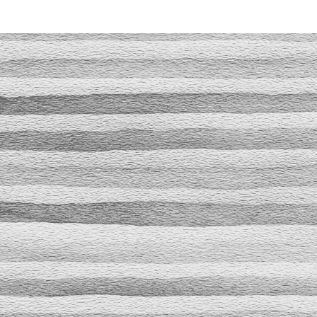
Καλώς ήλθατε στο kappatostiles.gr !!