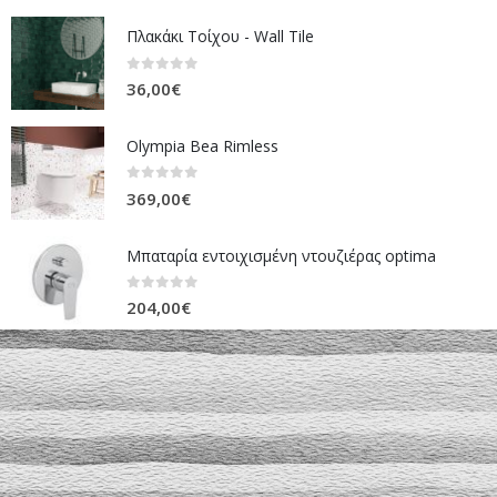
Πλακάκι Τοίχου - Wall Tile
0
out of 5
36,00
€
Olympia Bea Rimless
0
out of 5
369,00
€
Μπαταρία εντοιχισμένη ντουζιέρας optima
0
out of 5
204,00
€